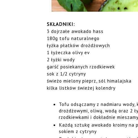
SKŁADNIKI:
3 dojrzałe awokado hass
180g tofu naturalnego
łyżka płatków drożdżowych
1 łyżeczka olivy ev
2 łyżki wody
garść posiekanych rzodkiewek
sok z 1/2 cytryny
świeżo mielony pieprz, sól himalajska
kilka listków świeżej kolendry
Tofu odsączamy z nadmiaru wody, 
drożdżowymi, oliwą, wodą oraz 2 ł
rzodkiewkami i dokładnie mieszam
Każdą sztukę awokado kroimy na p
sokiem z cytryny