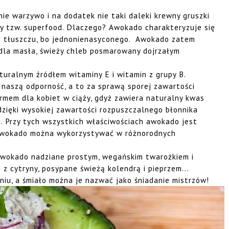
ie warzywo i na dodatek nie taki daleki krewny gruszki
ny tzw. superfood. Dlaczego? Awokado charakteryzuje się
o tłuszczu, bo jednonienasyconego. Awokado zatem
la masła, świeży chleb posmarowany dojrzałym
turalnym źródłem witaminy E i witamin z grupy B.
aszą odporność, a to za sprawą sporej zawartości
rmem dla kobiet w ciąży, gdyż zawiera naturalny kwas
zięki wysokiej zawartości rozpuszczalnego błonnika
 Przy tych wszystkich właściwościach awokado jest
 Awokado można wykorzystywać w różnorodnych
 awokado nadziane prostym, wegańskim twarożkiem i
z cytryny, posypane świeżą kolendrą i pieprzem...
niu, a śmiało można je nazwać jako śniadanie mistrzów!