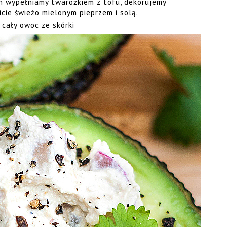
h wypełniamy twarożkiem z tofu, dekorujemy
icie świeżo mielonym pieprzem i solą.
cały owoc ze skórki