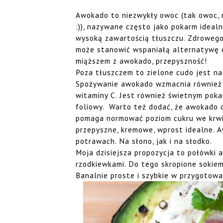
Awokado to niezwykły owoc (tak owoc, n
:)), nazywane często jako pokarm ideal
wysoką zawartością tłuszczu. Zdroweg
może stanowić wspaniałą alternatywę d
miąższem z awokado, przepyszność!
Poza tłuszczem to zielone cudo jest na
Spożywanie awokado wzmacnia również n
witaminy C. Jest również świetnym poka
foliowy. Warto też dodać, że awokado d
pomaga normować poziom cukru we krwi.
przepyszne, kremowe, wprost idealne.
potrawach. Na słono, jak i na słodko.
Moja dzisiejsza propozycja to połówki
rzodkiewkami. Do tego skropione sokiem 
Banalnie proste i szybkie w przygotowa