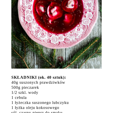
SKŁADNIKI (ok. 40 sztuk):
40g suszonych prawdziwków
500g pieczarek
1/2 szkl. wody
1 cebula
1 łyżeczka suszonego lubczyku
1 łyżka oleju kokosowego
sól, czarny pieprz do smaku