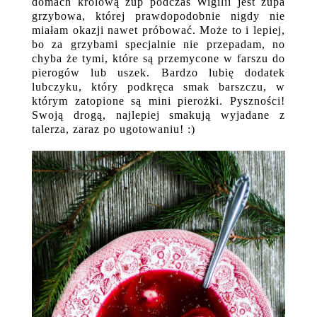
domach królową zup podczas Wigilii jest zupa
grzybowa, której prawdopodobnie nigdy nie
miałam okazji nawet próbować. Może to i lepiej,
bo za grzybami specjalnie nie przepadam, no
chyba że tymi, które są przemycone w farszu do
pierogów lub uszek. Bardzo lubię dodatek
lubczyku, który podkręca smak barszczu, w
którym zatopione są mini pierożki. Pyszności!
Swoją drogą, najlepiej smakują wyjadane z
talerza, zaraz po ugotowaniu! :)