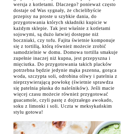
wersja z kotletami. Dlaczego? ponieważ często
dostaje od Was sygnały, że chcielibyście
przepisy na proste u szybkie dania, do
przygotowania których składniki kupicie w
każdym sklepie. Tak jest właśnie z kotletami
sojowymi, są dużo łatwiej dostępne niż
boczniaki, czy tofu. Fajita świetnie komponuje
się z tortillą, którą również możecie zrobić
samodzielnie w domu. Domowa tortilla smakuje
zupełnie inaczej niż kupna, jest przepyszna i
mięciutka. Do przygotowania takich placków
potrzebna będzie jedynie mąka pszenna, gorąca
woda, szczypta soli, odrobina oliwy i patelnia z
nieprzywierającą powłokę (świetnie sprawdza
się patelnia płaska do naleśników). Jeśli macie
więcej czasu możecie również przygotować
guacamole, czyli pastę z dojrzałego awokado,
soku z limonki i soli. Uczta w meksykańskim
stylu gotowa!