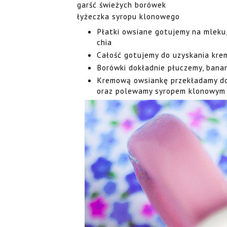
garść świeżych borówek
łyżeczka syropu klonowego
Płatki owsiane gotujemy na mleku
chia
Całość gotujemy do uzyskania kre
Borówki dokładnie płuczemy, banan
Kremową owsiankę przekładamy do 
oraz polewamy syropem klonowym